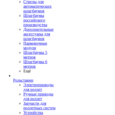
Стрелы для
автоматических
шлагбаумов
Шлагбаумы
российского
производства
Дополнительные
аксессуары для
шлагбаумов
Парковочные
модули
Шлагбаумы 5
метров
Шлагбаумы 6
метров
Ещё
Рольставни
Электроприводы
для роллет
Ручные приводы
для роллет
Запчасти для
роллетных систем
Устройства