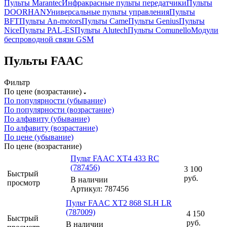
Пульты Marantec
Инфракрасные пульты передатчики
Пульты
DOORHAN
Универсальные пульты управления
Пульты
BFT
Пульты An-motors
Пульты Came
Пульты Genius
Пульты
Nice
Пульты PAL-ES
Пульты Alutech
Пульты Сomunello
Модули
беспроводной связи GSM
Пульты FAAC
Фильтр
По цене (возрастание)
По популярности (убывание)
По популярности (возрастание)
По алфавиту (убывание)
По алфавиту (возрастание)
По цене (убывание)
По цене (возрастание)
Пульт FAAC XT4 433 RC
(787456)
3 100
Быстрый
руб.
В наличии
просмотр
Артикул: 787456
Пульт FAAC XT2 868 SLH LR
(787009)
4 150
Быстрый
руб.
В наличии