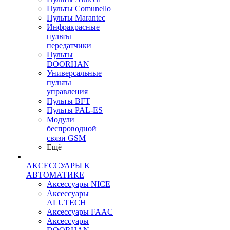
Пульты Сomunello
Пульты Marantec
Инфракрасные
пульты
передатчики
Пульты
DOORHAN
Универсальные
пульты
управления
Пульты BFT
Пульты PAL-ES
Модули
беспроводной
связи GSM
Ещё
АКСЕССУАРЫ К
АВТОМАТИКЕ
Аксессуары NICE
Аксессуары
ALUTECH
Аксессуары FAAC
Аксессуары