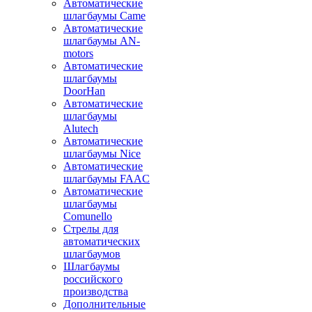
Автоматические
шлагбаумы Came
Автоматические
шлагбаумы AN-
motors
Автоматические
шлагбаумы
DoorHan
Автоматические
шлагбаумы
Alutech
Автоматические
шлагбаумы Nice
Автоматические
шлагбаумы FAAC
Автоматические
шлагбаумы
Comunello
Стрелы для
автоматических
шлагбаумов
Шлагбаумы
российского
производства
Дополнительные