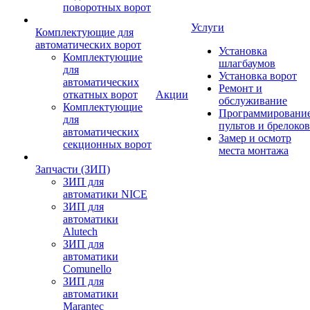
поворотных ворот
Услуги
Комплектующие для
автоматических ворот
Установка
Комплектующие
шлагбаумов
для
Установка ворот
автоматических
Ремонт и
откатных ворот
Акции
обслуживание
Комплектующие
Программировани
для
пультов и брелоков
автоматических
Замер и осмотр
секционных ворот
места монтажа
Запчасти (ЗИП)
ЗИП для
автоматики NICE
ЗИП для
автоматики
Alutech
ЗИП для
автоматики
Comunello
ЗИП для
автоматики
Marantec