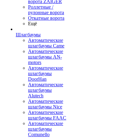
ворота ZAIGER
Роллетные /
рулонные ворота
Откатные ворота
Ещё
Шлагбаумы
Автоматические
шлагбаумы Came
Автоматические
шлагбаумы AN-
motors
Автоматические
шлагбаумы
DoorHan
Автоматические
шлагбаумы
Alutech
Автоматические
шлагбаумы Nice
Автоматические
шлагбаумы FAAC
Автоматические
шлагбаумы
Comunello