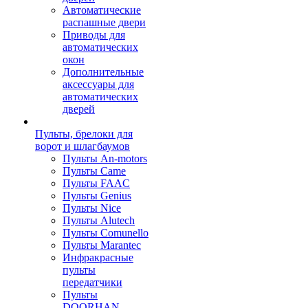
Автоматические
распашные двери
Приводы для
автоматических
окон
Дополнительные
аксессуары для
автоматических
дверей
Пульты, брелоки для
ворот и шлагбаумов
Пульты An-motors
Пульты Came
Пульты FAAC
Пульты Genius
Пульты Nice
Пульты Alutech
Пульты Сomunello
Пульты Marantec
Инфракрасные
пульты
передатчики
Пульты
DOORHAN