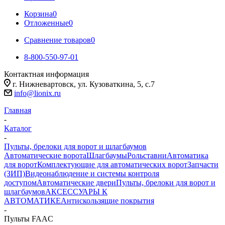
Корзина
0
Отложенные
0
Сравнение товаров
0
8-800-550-97-01
Контактная информация
г. Нижневартовск, ул. Кузоваткина, 5, с.7
info@lionix.ru
Главная
-
Каталог
-
Пульты, брелоки для ворот и шлагбаумов
Автоматические ворота
Шлагбаумы
Рольставни
Автоматика
для ворот
Комплектующие для автоматических ворот
Запчасти
(ЗИП)
Видеонаблюдение и системы контроля
доступом
Автоматические двери
Пульты, брелоки для ворот и
шлагбаумов
АКСЕССУАРЫ К
АВТОМАТИКЕ
Антискользящие покрытия
-
Пульты FAAC