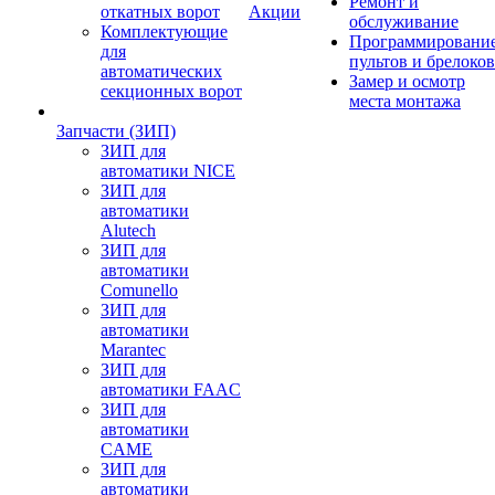
Ремонт и
откатных ворот
Акции
обслуживание
Комплектующие
Программировани
для
пультов и брелоков
автоматических
Замер и осмотр
секционных ворот
места монтажа
Запчасти (ЗИП)
ЗИП для
автоматики NICE
ЗИП для
автоматики
Alutech
ЗИП для
автоматики
Comunello
ЗИП для
автоматики
Marantec
ЗИП для
автоматики FAAC
ЗИП для
автоматики
CAME
ЗИП для
автоматики