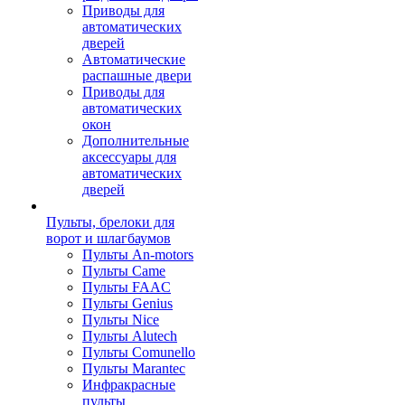
Приводы для
автоматических
дверей
Автоматические
распашные двери
Приводы для
автоматических
окон
Дополнительные
аксессуары для
автоматических
дверей
Пульты, брелоки для
ворот и шлагбаумов
Пульты An-motors
Пульты Came
Пульты FAAC
Пульты Genius
Пульты Nice
Пульты Alutech
Пульты Сomunello
Пульты Marantec
Инфракрасные
пульты