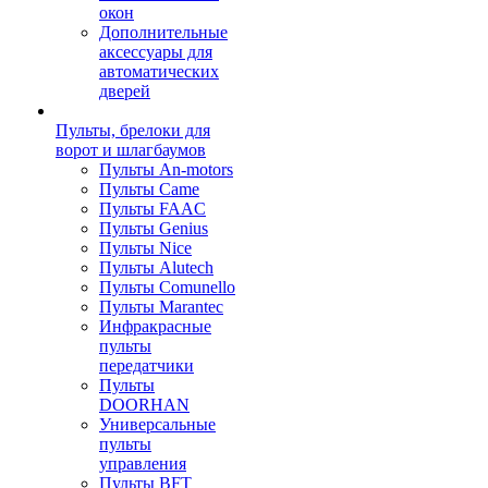
окон
Дополнительные
аксессуары для
автоматических
дверей
Пульты, брелоки для
ворот и шлагбаумов
Пульты An-motors
Пульты Came
Пульты FAAC
Пульты Genius
Пульты Nice
Пульты Alutech
Пульты Сomunello
Пульты Marantec
Инфракрасные
пульты
передатчики
Пульты
DOORHAN
Универсальные
пульты
управления
Пульты BFT