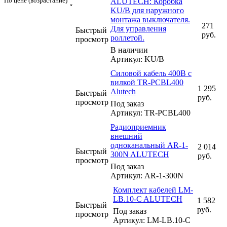
По цене (возрастание)
ALUTECH: Коробка
KU/B для наружного
монтажа выключателя.
271
Для управления
Быстрый
руб.
роллетой.
просмотр
В наличии
Артикул: KU/B
Силовой кабель 400В с
вилкой TR-PCBL400
1 295
Alutech
Быстрый
руб.
просмотр
Под заказ
Артикул: TR-PCBL400
Радиоприемник
внешний
одноканальный AR-1-
2 014
Быстрый
300N ALUTECH
руб.
просмотр
Под заказ
Артикул: AR-1-300N
Комплект кабелей LM-
LB.10-C ALUTECH
1 582
Быстрый
руб.
Под заказ
просмотр
Артикул: LM-LB.10-C