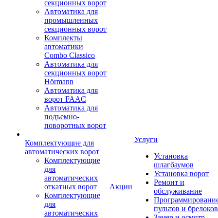
секционных ворот
Автоматика для
промышленных
секционных ворот
Комплекты
автоматики
Combo Classico
Автоматика для
секционных ворот
Hörmann
Автоматика для
ворот FAAC
Автоматика для
подъемно-
поворотных ворот
Услуги
Комплектующие для
автоматических ворот
Установка
Комплектующие
шлагбаумов
для
Установка ворот
автоматических
Ремонт и
откатных ворот
Акции
обслуживание
Комплектующие
Программировани
для
пультов и брелоков
автоматических
Замер и осмотр