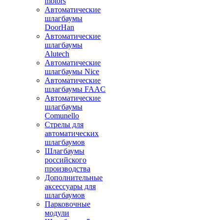
motors
Автоматические
шлагбаумы
DoorHan
Автоматические
шлагбаумы
Alutech
Автоматические
шлагбаумы Nice
Автоматические
шлагбаумы FAAC
Автоматические
шлагбаумы
Comunello
Стрелы для
автоматических
шлагбаумов
Шлагбаумы
российского
производства
Дополнительные
аксессуары для
шлагбаумов
Парковочные
модули