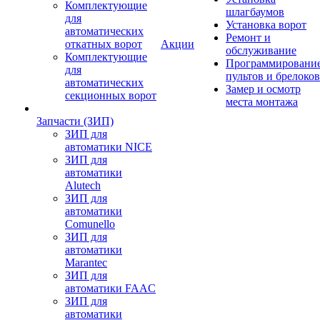
Комплектующие
шлагбаумов
для
Установка ворот
автоматических
Ремонт и
откатных ворот
Акции
обслуживание
Комплектующие
Программировани
для
пультов и брелоков
автоматических
Замер и осмотр
секционных ворот
места монтажа
Запчасти (ЗИП)
ЗИП для
автоматики NICE
ЗИП для
автоматики
Alutech
ЗИП для
автоматики
Comunello
ЗИП для
автоматики
Marantec
ЗИП для
автоматики FAAC
ЗИП для
автоматики