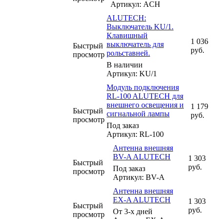
Артикул: ACH
ALUTECH:
Выключатель KU/1.
Клавишный
1 036
выключатель для
Быстрый
руб.
рольставней.
просмотр
В наличии
Артикул: KU/1
Модуль подключения
RL-100 ALUTECH для
внешнего освещения и
1 179
Быстрый
сигнальной лампы
руб.
просмотр
Под заказ
Артикул: RL-100
Антенна внешняя
BV-A ALUTECH
1 303
Быстрый
руб.
Под заказ
просмотр
Артикул: BV-A
Антенна внешняя
EX-A ALUTECH
1 303
Быстрый
руб.
От 3-х дней
просмотр