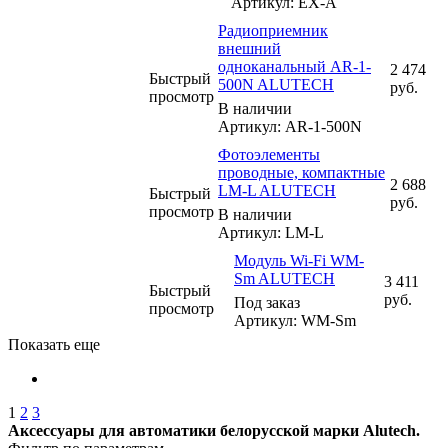
Артикул: EX-A
Радиоприемник
внешний
одноканальный AR-1-
2 474
Быстрый
500N ALUTECH
руб.
просмотр
В наличии
Артикул: AR-1-500N
Фотоэлементы
проводные, компактные
2 688
LM-L ALUTECH
Быстрый
руб.
просмотр
В наличии
Артикул: LM-L
Модуль Wi-Fi WM-
Sm ALUTECH
3 411
Быстрый
руб.
Под заказ
просмотр
Артикул: WM-Sm
Показать еще
1
2
3
Аксессуары для автоматики белорусской марки Alutech.