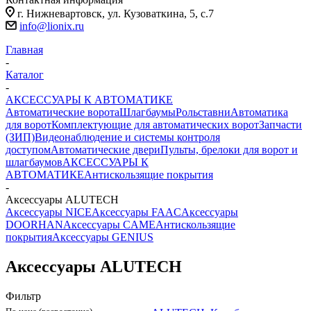
г. Нижневартовск, ул. Кузоваткина, 5, с.7
info@lionix.ru
Главная
-
Каталог
-
АКСЕССУАРЫ К АВТОМАТИКЕ
Автоматические ворота
Шлагбаумы
Рольставни
Автоматика
для ворот
Комплектующие для автоматических ворот
Запчасти
(ЗИП)
Видеонаблюдение и системы контроля
доступом
Автоматические двери
Пульты, брелоки для ворот и
шлагбаумов
АКСЕССУАРЫ К
АВТОМАТИКЕ
Антискользящие покрытия
-
Аксессуары ALUTECH
Аксессуары NICE
Аксессуары FAAC
Аксессуары
DOORHAN
Аксессуары CAME
Антискользящие
покрытия
Аксессуары GENIUS
Аксессуары ALUTECH
Фильтр