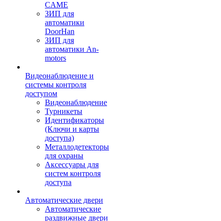
CAME
ЗИП для
автоматики
DoorHan
ЗИП для
автоматики An-
motors
Видеонаблюдение и
системы контроля
доступом
Видеонаблюдение
Турникеты
Идентификаторы
(Ключи и карты
доступа)
Металлодетекторы
для охраны
Аксессуары для
систем контроля
доступа
Автоматические двери
Автоматические
раздвижные двери