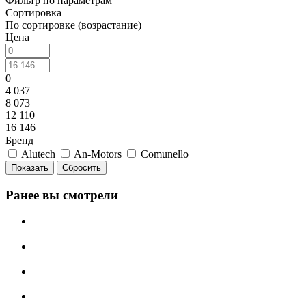
Фильтр по параметрам
Сортировка
По сортировке (возрастание)
Цена
0
4 037
8 073
12 110
16 146
Бренд
Alutech
An-Motors
Comunello
Сбросить
Ранее вы смотрели