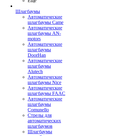
Ещё
Шлагбаумы
Автоматические
шлагбаумы Came
Автоматические
шлагбаумы AN-
motors
Автоматические
шлагбаумы
DoorHan
Автоматические
шлагбаумы
Alutech
Автоматические
шлагбаумы Nice
Автоматические
шлагбаумы FAAC
Автоматические
шлагбаумы
Comunello
Стрелы для
автоматических
шлагбаумов
Шлагбаумы