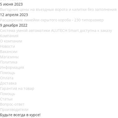
5 июня 2023
Выгодные цены на въездные ворота и калитки без заполнения
12 апреля 2023
Расширение линейки скрытого короба - 230 типоразмер
9 декабря 2022
Система умной автоматики ALUTECH Smart доступна к заказу
Компания
О компании
Новости
Вакансии
Магазины
Политика
Информация
Помощь
Оплата
Доставка
Гарантия на товар
Помощь
Статьи
Вопрос-ответ
Производители
Будьте всегда в курсе!