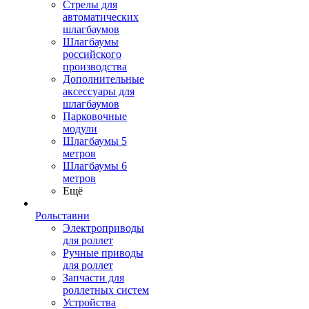
Стрелы для
автоматических
шлагбаумов
Шлагбаумы
российского
производства
Дополнительные
аксессуары для
шлагбаумов
Парковочные
модули
Шлагбаумы 5
метров
Шлагбаумы 6
метров
Ещё
Рольставни
Электроприводы
для роллет
Ручные приводы
для роллет
Запчасти для
роллетных систем
Устройства