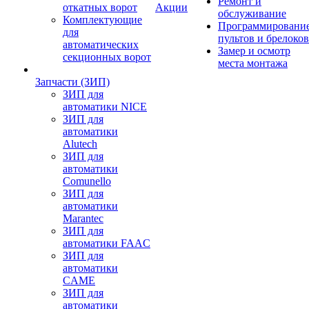
Ремонт и
откатных ворот
Акции
обслуживание
Комплектующие
Программировани
для
пультов и брелоков
автоматических
Замер и осмотр
секционных ворот
места монтажа
Запчасти (ЗИП)
ЗИП для
автоматики NICE
ЗИП для
автоматики
Alutech
ЗИП для
автоматики
Comunello
ЗИП для
автоматики
Marantec
ЗИП для
автоматики FAAC
ЗИП для
автоматики
CAME
ЗИП для
автоматики