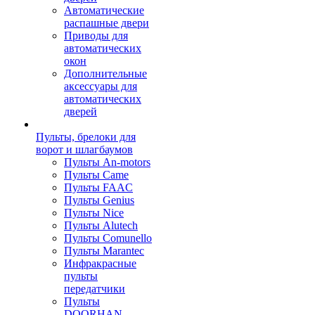
Автоматические
распашные двери
Приводы для
автоматических
окон
Дополнительные
аксессуары для
автоматических
дверей
Пульты, брелоки для
ворот и шлагбаумов
Пульты An-motors
Пульты Came
Пульты FAAC
Пульты Genius
Пульты Nice
Пульты Alutech
Пульты Сomunello
Пульты Marantec
Инфракрасные
пульты
передатчики
Пульты
DOORHAN