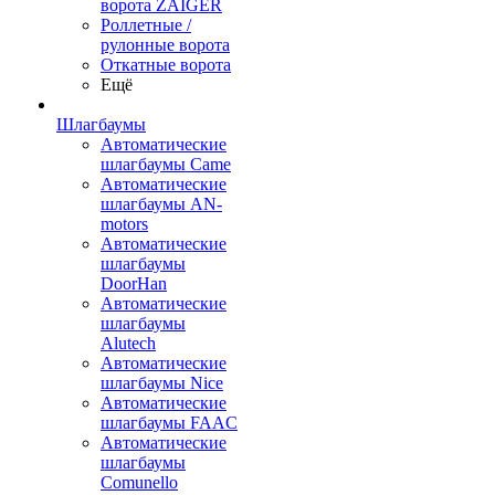
ворота ZAIGER
Роллетные /
рулонные ворота
Откатные ворота
Ещё
Шлагбаумы
Автоматические
шлагбаумы Came
Автоматические
шлагбаумы AN-
motors
Автоматические
шлагбаумы
DoorHan
Автоматические
шлагбаумы
Alutech
Автоматические
шлагбаумы Nice
Автоматические
шлагбаумы FAAC
Автоматические
шлагбаумы
Comunello