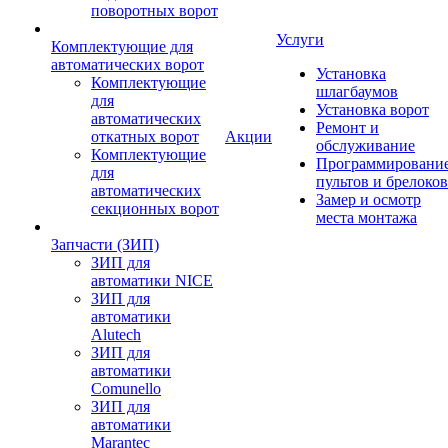
поворотных ворот
Услуги
Комплектующие для
автоматических ворот
Установка
Комплектующие
шлагбаумов
для
Установка ворот
автоматических
Ремонт и
откатных ворот
Акции
обслуживание
Комплектующие
Программировани
для
пультов и брелоков
автоматических
Замер и осмотр
секционных ворот
места монтажа
Запчасти (ЗИП)
ЗИП для
автоматики NICE
ЗИП для
автоматики
Alutech
ЗИП для
автоматики
Comunello
ЗИП для
автоматики
Marantec