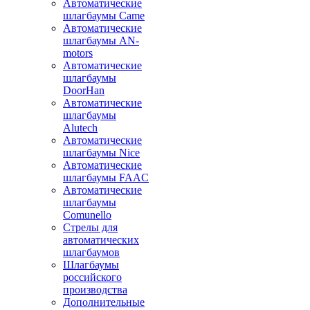
Автоматические
шлагбаумы Came
Автоматические
шлагбаумы AN-
motors
Автоматические
шлагбаумы
DoorHan
Автоматические
шлагбаумы
Alutech
Автоматические
шлагбаумы Nice
Автоматические
шлагбаумы FAAC
Автоматические
шлагбаумы
Comunello
Стрелы для
автоматических
шлагбаумов
Шлагбаумы
российского
производства
Дополнительные