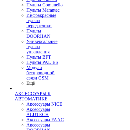
Пульты Сomunello
Пульты Marantec
Инфракрасные
пульты
передатчики
Пульты
DOORHAN
Универсальные
пульты
управления
Пульты BFT
Пульты PAL-ES
Модули
беспроводной
связи GSM
Ещё
АКСЕССУАРЫ К
АВТОМАТИКЕ
Аксессуары NICE
Аксессуары
ALUTECH
Аксессуары FAAC
Аксессуары