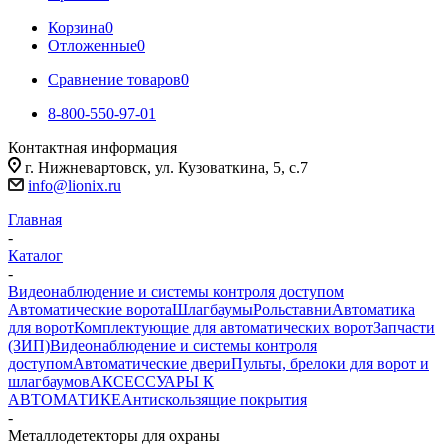
Корзина
0
Отложенные
0
Сравнение товаров
0
8-800-550-97-01
Контактная информация
г. Нижневартовск, ул. Кузоваткина, 5, с.7
info@lionix.ru
Главная
-
Каталог
-
Видеонаблюдение и системы контроля доступом
Автоматические ворота
Шлагбаумы
Рольставни
Автоматика
для ворот
Комплектующие для автоматических ворот
Запчасти
(ЗИП)
Видеонаблюдение и системы контроля
доступом
Автоматические двери
Пульты, брелоки для ворот и
шлагбаумов
АКСЕССУАРЫ К
АВТОМАТИКЕ
Антискользящие покрытия
-
Металлодетекторы для охраны