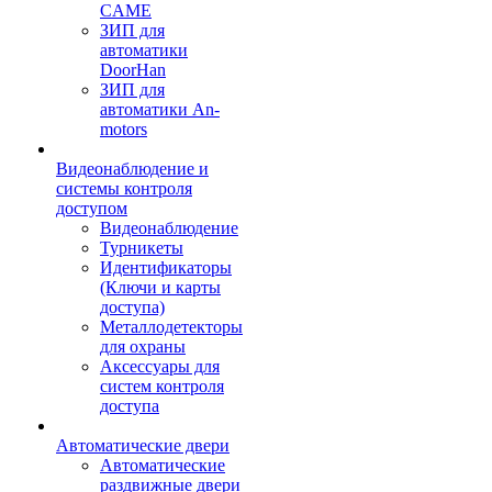
CAME
ЗИП для
автоматики
DoorHan
ЗИП для
автоматики An-
motors
Видеонаблюдение и
системы контроля
доступом
Видеонаблюдение
Турникеты
Идентификаторы
(Ключи и карты
доступа)
Металлодетекторы
для охраны
Аксессуары для
систем контроля
доступа
Автоматические двери
Автоматические
раздвижные двери