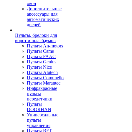
окон
Дополнительные
аксессуары для
автоматических
дверей
Пульты, брелоки для
ворот и шлагбаумов
Пульты An-motors
Пульты Came
Пульты FAAC
Пульты Genius
Пульты Nice
Пульты Alutech
Пульты Сomunello
Пульты Marantec
Инфракрасные
пульты
передатчики
Пульты
DOORHAN
Универсальные
пульты
управления
Пульты BFT