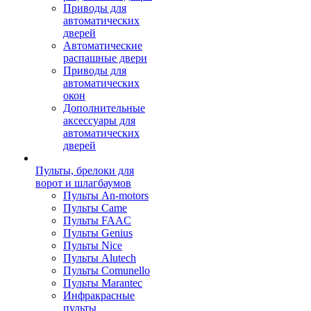
Приводы для
автоматических
дверей
Автоматические
распашные двери
Приводы для
автоматических
окон
Дополнительные
аксессуары для
автоматических
дверей
Пульты, брелоки для
ворот и шлагбаумов
Пульты An-motors
Пульты Came
Пульты FAAC
Пульты Genius
Пульты Nice
Пульты Alutech
Пульты Сomunello
Пульты Marantec
Инфракрасные
пульты