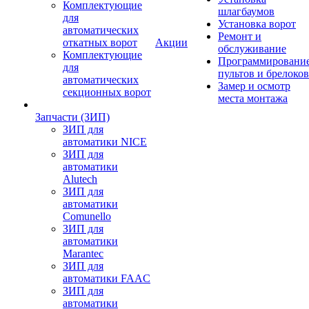
Комплектующие
шлагбаумов
для
Установка ворот
автоматических
Ремонт и
откатных ворот
Акции
обслуживание
Комплектующие
Программировани
для
пультов и брелоков
автоматических
Замер и осмотр
секционных ворот
места монтажа
Запчасти (ЗИП)
ЗИП для
автоматики NICE
ЗИП для
автоматики
Alutech
ЗИП для
автоматики
Comunello
ЗИП для
автоматики
Marantec
ЗИП для
автоматики FAAC
ЗИП для
автоматики