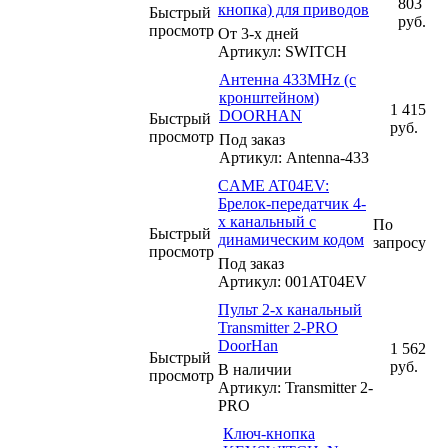
803
кнопка) для приводов
Быстрый
руб.
просмотр
От 3-х дней
Артикул: SWITCH
Антенна 433MHz (с
кронштейном)
1 415
DOORHAN
Быстрый
руб.
просмотр
Под заказ
Артикул: Antenna-433
CAME AT04EV:
Брелок-передатчик 4-
х канальный с
По
Быстрый
динамическим кодом
запросу
просмотр
Под заказ
Артикул: 001AT04EV
Пульт 2-х канальный
Transmitter 2-PRO
DoorHan
1 562
Быстрый
руб.
В наличии
просмотр
Артикул: Transmitter 2-
PRO
Ключ-кнопка