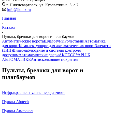
г. Нижневартовск, ул. Кузоваткина, 5, с.7
info@lionix.ru
Главная
-
Каталог
-
Пульты, брелоки для ворот и шлагбаумов
Автоматические ворота
Шлагбаумы
Рольставни
Автоматика
для ворот
Комплектующие для автоматических ворот
Запчасти
(ЗИП)
Видеонаблюдение и системы контроля
доступом
Автоматические двери
АКСЕССУАРЫ К
АВТОМАТИКЕ
Антискользящие покрытия
Пульты, брелоки для ворот и
шлагбаумов
Инфракрасные пульты передатчики
Пульты Alutech
Пульты An-motors