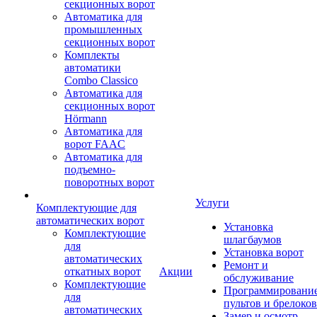
секционных ворот
Автоматика для
промышленных
секционных ворот
Комплекты
автоматики
Combo Classico
Автоматика для
секционных ворот
Hörmann
Автоматика для
ворот FAAC
Автоматика для
подъемно-
поворотных ворот
Услуги
Комплектующие для
автоматических ворот
Установка
Комплектующие
шлагбаумов
для
Установка ворот
автоматических
Ремонт и
откатных ворот
Акции
обслуживание
Комплектующие
Программировани
для
пультов и брелоков
автоматических
Замер и осмотр