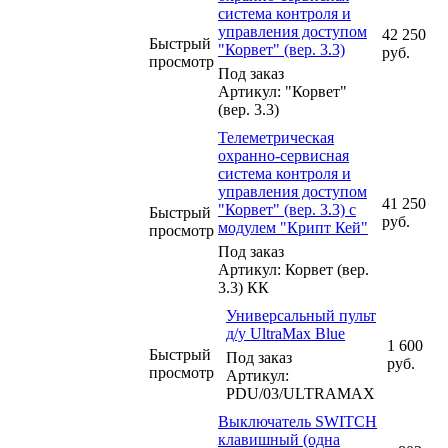
система контроля и
управления доступом
42 250
Быстрый
"Корвет" (вер. 3.3)
руб.
просмотр
Под заказ
Артикул: "Корвет"
(вер. 3.3)
Телеметрическая
охранно-сервисная
система контроля и
управления доступом
41 250
"Корвет" (вер. 3.3) c
Быстрый
руб.
модулем "Крипт Кей"
просмотр
Под заказ
Артикул: Корвет (вер.
3.3) КК
Универсальный пульт
д/у UltraMax Blue
1 600
Быстрый
Под заказ
руб.
просмотр
Артикул:
PDU/03/ULTRAMAX
Выключатель SWITCH
клавишный (одна