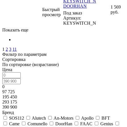
KEYSWITCH_N
DOORHAN
1 569
Быстрый
руб.
Под заказ
просмотр
Артикул:
KEYSWITCH_N
Показать еще
1
2
3
11
Фильтр по параметрам
Сортировка
По сортировке (возрастание)
Цена
0
97 725
195 450
293 175
390 900
Бренд
SOS112
Alutech
An-Motors
Apollo
BFT
Came
Comunello
DoorHan
FAAC
Genius