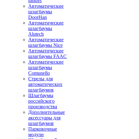
motors
Автоматические
шлагбаумы
DoorHan
Автоматические
шлагбаумы
Alutech
Автоматические
шлагбаумы Nice
Автоматические
шлагбаумы FAAC
Автоматические
шлагбаумы
Comunello
Стрелы для
автоматических
шлагбаумов
Шлагбаумы
российского
производства
Дополнительные
аксессуары для
шлагбаумов
Парковочные
модули