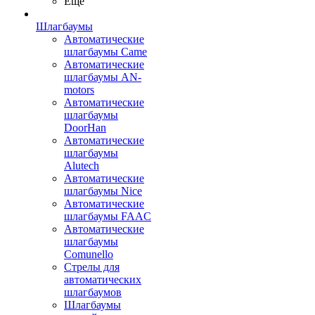
Ещё
Шлагбаумы
Автоматические
шлагбаумы Came
Автоматические
шлагбаумы AN-
motors
Автоматические
шлагбаумы
DoorHan
Автоматические
шлагбаумы
Alutech
Автоматические
шлагбаумы Nice
Автоматические
шлагбаумы FAAC
Автоматические
шлагбаумы
Comunello
Стрелы для
автоматических
шлагбаумов
Шлагбаумы