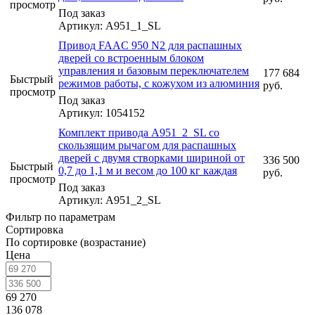
просмотр
Под заказ
Артикул: А951_1_SL
Привод FAAC 950 N2 для распашных
дверей со встроенным блоком
управления и базовым переключателем
177 684
Быстрый
режимов работы, с кожухом из алюминия
руб.
просмотр
Под заказ
Артикул: 1054152
Комплект привода А951_2_SL со
скользящим рычагом для раcпашных
дверей с двумя створками шириной от
336 500
Быстрый
0,7 до 1,1 м и весом до 100 кг каждая
руб.
просмотр
Под заказ
Артикул: А951_2_SL
Фильтр по параметрам
Сортировка
По сортировке (возрастание)
Цена
69 270
136 078