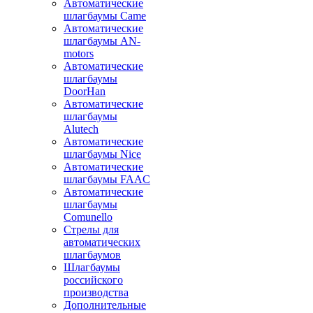
Автоматические
шлагбаумы Came
Автоматические
шлагбаумы AN-
motors
Автоматические
шлагбаумы
DoorHan
Автоматические
шлагбаумы
Alutech
Автоматические
шлагбаумы Nice
Автоматические
шлагбаумы FAAC
Автоматические
шлагбаумы
Comunello
Стрелы для
автоматических
шлагбаумов
Шлагбаумы
российского
производства
Дополнительные