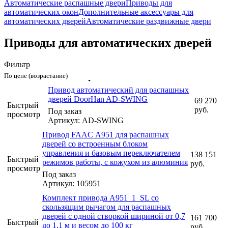
Автоматические распашные двери
Приводы для
автоматических окон
Дополнительные аксессуары для
автоматических дверей
Автоматические раздвижные двери
Приводы для автоматических дверей
Фильтр
По цене (возрастание)
Привод автоматический для распашных
дверей DoorHan AD-SWING
69 270
Быстрый
руб.
Под заказ
просмотр
Артикул: AD-SWING
Привод FAAC А951 для распашных
дверей со встроенным блоком
управления и базовым переключателем
138 151
Быстрый
режимов работы, с кожухом из алюминия
руб.
просмотр
Под заказ
Артикул: 105951
Комплект привода А951_1_SL со
скользящим рычагом для раcпашных
дверей с одной створкой шириной от 0,7
161 700
Быстрый
до 1,1 м и весом до 100 кг
руб.