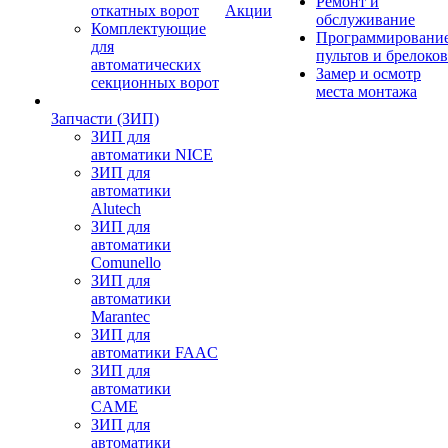
Ремонт и
откатных ворот
Акции
обслуживание
Комплектующие
Программировани
для
пультов и брелоков
автоматических
Замер и осмотр
секционных ворот
места монтажа
Запчасти (ЗИП)
ЗИП для
автоматики NICE
ЗИП для
автоматики
Alutech
ЗИП для
автоматики
Comunello
ЗИП для
автоматики
Marantec
ЗИП для
автоматики FAAC
ЗИП для
автоматики
CAME
ЗИП для
автоматики