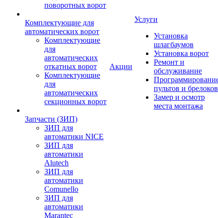
поворотных ворот
Услуги
Комплектующие для
автоматических ворот
Установка
Комплектующие
шлагбаумов
для
Установка ворот
автоматических
Ремонт и
откатных ворот
Акции
обслуживание
Комплектующие
Программировани
для
пультов и брелоков
автоматических
Замер и осмотр
секционных ворот
места монтажа
Запчасти (ЗИП)
ЗИП для
автоматики NICE
ЗИП для
автоматики
Alutech
ЗИП для
автоматики
Comunello
ЗИП для
автоматики
Marantec