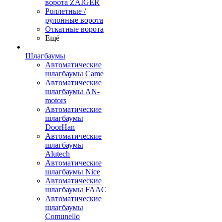
ворота ZAIGER
Роллетные /
рулонные ворота
Откатные ворота
Ещё
Шлагбаумы
Автоматические
шлагбаумы Came
Автоматические
шлагбаумы AN-
motors
Автоматические
шлагбаумы
DoorHan
Автоматические
шлагбаумы
Alutech
Автоматические
шлагбаумы Nice
Автоматические
шлагбаумы FAAC
Автоматические
шлагбаумы
Comunello