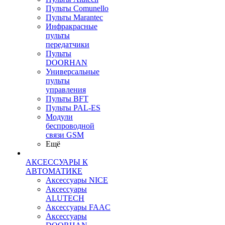
Пульты Сomunello
Пульты Marantec
Инфракрасные
пульты
передатчики
Пульты
DOORHAN
Универсальные
пульты
управления
Пульты BFT
Пульты PAL-ES
Модули
беспроводной
связи GSM
Ещё
АКСЕССУАРЫ К
АВТОМАТИКЕ
Аксессуары NICE
Аксессуары
ALUTECH
Аксессуары FAAC
Аксессуары