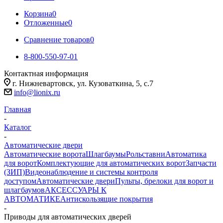
Корзина
0
Отложенные
0
Сравнение товаров
0
8-800-550-97-01
Контактная информация
г. Нижневартовск, ул. Кузоваткина, 5, с.7
info@lionix.ru
Главная
-
Каталог
-
Автоматические двери
Автоматические ворота
Шлагбаумы
Рольставни
Автоматика
для ворот
Комплектующие для автоматических ворот
Запчасти
(ЗИП)
Видеонаблюдение и системы контроля
доступом
Автоматические двери
Пульты, брелоки для ворот и
шлагбаумов
АКСЕССУАРЫ К
АВТОМАТИКЕ
Антискользящие покрытия
-
Приводы для автоматических дверей