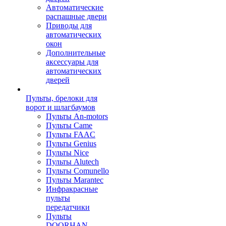
Автоматические
распашные двери
Приводы для
автоматических
окон
Дополнительные
аксессуары для
автоматических
дверей
Пульты, брелоки для
ворот и шлагбаумов
Пульты An-motors
Пульты Came
Пульты FAAC
Пульты Genius
Пульты Nice
Пульты Alutech
Пульты Сomunello
Пульты Marantec
Инфракрасные
пульты
передатчики
Пульты
DOORHAN