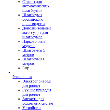
Стрелы для
автоматических
шлагбаумов
Шлагбаумы
российского
производства
Дополнительные
аксессуары для
шлагбаумов
Парковочные
модули
Шлагбаумы 5
метров
Шлагбаумы 6
метров
Ещё
Рольставни
Электроприводы
для роллет
Ручные приводы
для роллет
Запчасти для
роллетных систем
Устройства