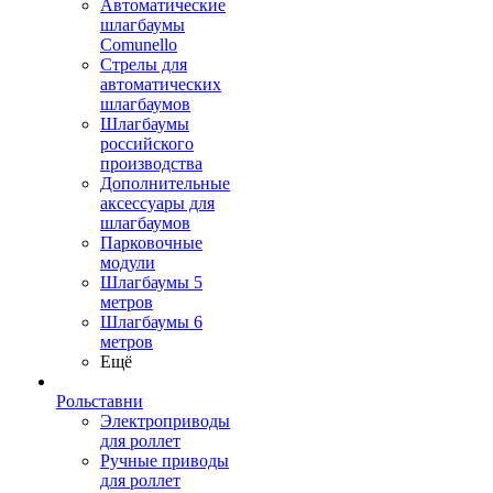
Автоматические
шлагбаумы
Comunello
Стрелы для
автоматических
шлагбаумов
Шлагбаумы
российского
производства
Дополнительные
аксессуары для
шлагбаумов
Парковочные
модули
Шлагбаумы 5
метров
Шлагбаумы 6
метров
Ещё
Рольставни
Электроприводы
для роллет
Ручные приводы
для роллет