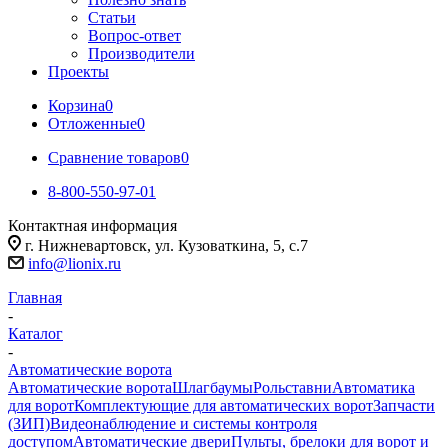
Статьи
Вопрос-ответ
Производители
Проекты
Корзина
0
Отложенные
0
Сравнение товаров
0
8-800-550-97-01
Контактная информация
г. Нижневартовск, ул. Кузоваткина, 5, с.7
info@lionix.ru
Главная
-
Каталог
-
Автоматические ворота
Автоматические ворота
Шлагбаумы
Рольставни
Автоматика
для ворот
Комплектующие для автоматических ворот
Запчасти
(ЗИП)
Видеонаблюдение и системы контроля
доступом
Автоматические двери
Пульты, брелоки для ворот и