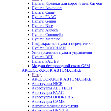
Пульты, брелоки для ворот и шлагбаумов
Пульты An-motors
Пульты Came
Пульты FAAC
Пульты Genius
Пульты Nice
Пульты Alutech
Пульты Сomunello
Пульты Marantec
Инфракрасные пульты передатчики
Пульты DOORHAN
Универсальные пульты управления
Пульты BFT
Пульты PAL-ES
Модули беспроводной связи GSM
АКСЕССУАРЫ К АВТОМАТИКЕ
Назад
АКСЕССУАРЫ К АВТОМАТИКЕ
Аксессуары NICE
Аксессуары ALUTECH
Аксессуары FAAC
Аксессуары DOORHAN
Аксессуары CAME
Антискользящие покрытия
Аксессуары GENIUS