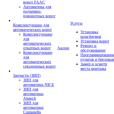
ворот FAAC
Автоматика для
подъемно-
поворотных ворот
Услуги
Комплектующие для
автоматических ворот
Установка
Комплектующие
шлагбаумов
для
Установка ворот
автоматических
Ремонт и
откатных ворот
Акции
обслуживание
Комплектующие
Программировани
для
пультов и брелоков
автоматических
Замер и осмотр
секционных ворот
места монтажа
Запчасти (ЗИП)
ЗИП для
автоматики NICE
ЗИП для
автоматики
Alutech
ЗИП для
автоматики
Comunello