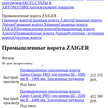
шлагбаумов
АКСЕССУАРЫ К
АВТОМАТИКЕ
Антискользящие покрытия
-
Промышленные ворота ZAIGER
Гаражные ворота
Гаражные ворота Алютех
Гаражные ворота
Дорхан
Гаражные ворота Хёрманн
Гаражные ворота
ZAIGER
Промышленные ворота
Промышленные ворота
Алютех
Промышленные ворота Дорхан
Роллетные / рулонные
ворота
Откатные ворота
Промышленные ворота ZAIGER
Фильтр
По цене (возрастание)
Промышленные секционные ворота
Zaiger Classic PRO для проема Ш - 3600
212 535
Быстрый
мм В - 1900 мм. Торсионные пружины
руб.
просмотр
Под заказ
Промышленные секционные ворота
Zaiger Classic PRO для проема Ш - 3500
422 580
Быстрый
мм В - 4400 мм. Торсионные пружины
руб.
просмотр
Под заказ