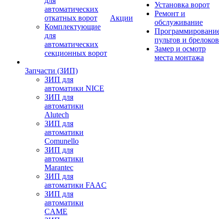
для
Установка ворот
автоматических
Ремонт и
откатных ворот
Акции
обслуживание
Комплектующие
Программировани
для
пультов и брелоков
автоматических
Замер и осмотр
секционных ворот
места монтажа
Запчасти (ЗИП)
ЗИП для
автоматики NICE
ЗИП для
автоматики
Alutech
ЗИП для
автоматики
Comunello
ЗИП для
автоматики
Marantec
ЗИП для
автоматики FAAC
ЗИП для
автоматики
CAME