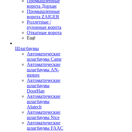
Промышленные
ворота Дорхан
Промышленные
ворота ZAIGER
Роллетные /
рулонные ворота
Откатные ворота
Ещё
Шлагбаумы
Автоматические
шлагбаумы Came
Автоматические
шлагбаумы AN-
motors
Автоматические
шлагбаумы
DoorHan
Автоматические
шлагбаумы
Alutech
Автоматические
шлагбаумы Nice
Автоматические
шлагбаумы FAAC