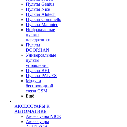
Пульты Genius
Пульты Nice
Пульты Alutech
Пульты Сomunello
Пульты Marantec
Инфракрасные
пульты
передатчики
Пульты
DOORHAN
Универсальные
пульты
управления
Пульты BFT
Пульты PAL-ES
Модули
беспроводной
связи GSM
Ещё
АКСЕССУАРЫ К
АВТОМАТИКЕ
Аксессуары NICE
Аксессуары
ALUTECH