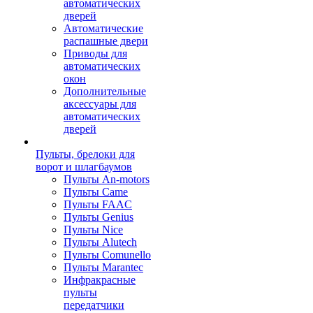
автоматических
дверей
Автоматические
распашные двери
Приводы для
автоматических
окон
Дополнительные
аксессуары для
автоматических
дверей
Пульты, брелоки для
ворот и шлагбаумов
Пульты An-motors
Пульты Came
Пульты FAAC
Пульты Genius
Пульты Nice
Пульты Alutech
Пульты Сomunello
Пульты Marantec
Инфракрасные
пульты
передатчики