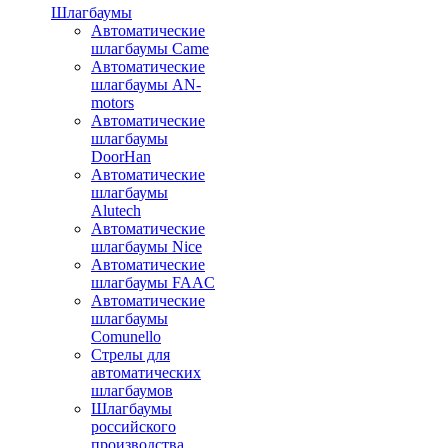
Шлагбаумы
Автоматические
шлагбаумы Came
Автоматические
шлагбаумы AN-
motors
Автоматические
шлагбаумы
DoorHan
Автоматические
шлагбаумы
Alutech
Автоматические
шлагбаумы Nice
Автоматические
шлагбаумы FAAC
Автоматические
шлагбаумы
Comunello
Стрелы для
автоматических
шлагбаумов
Шлагбаумы
российского
производства