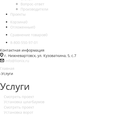
Вопрос-ответ
Производители
Проекты
Корзина
0
Отложенные
0
Сравнение товаров
0
8-800-550-97-01
Контактная информация
г. Нижневартовск, ул. Кузоваткина, 5, с.7
info@lionix.ru
Главная
-
Услуги
Услуги
Смотреть проект
Установка шлагбаумов
Смотреть проект
Установка ворот