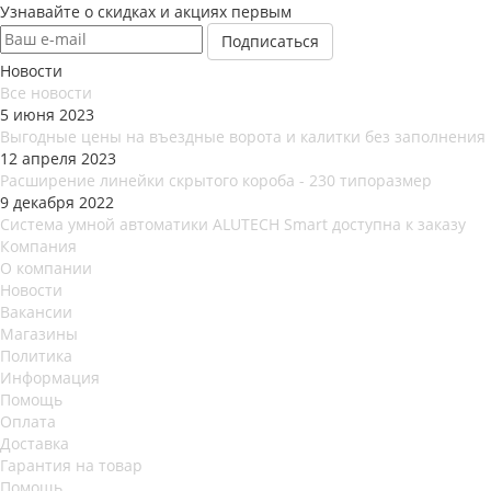
Узнавайте о скидках и акциях первым
Новости
Все новости
5 июня 2023
Выгодные цены на въездные ворота и калитки без заполнения
12 апреля 2023
Расширение линейки скрытого короба - 230 типоразмер
9 декабря 2022
Система умной автоматики ALUTECH Smart доступна к заказу
Компания
О компании
Новости
Вакансии
Магазины
Политика
Информация
Помощь
Оплата
Доставка
Гарантия на товар
Помощь