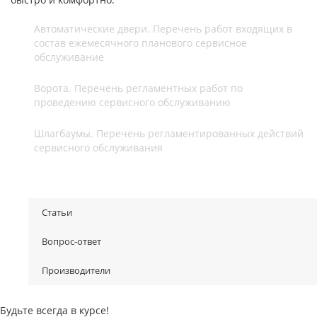
Автоматические двери. Перечень работ входящих в
состав ежемесячного планового сервисное
обслуживание
Ворота. Перечень регламентных работ по
проведению сервисного обслуживанию
Шлагбаумы. Перечень регламентированных действий
сервисного обслуживания
Статьи
Вопрос-ответ
Производители
Будьте всегда в курсе!